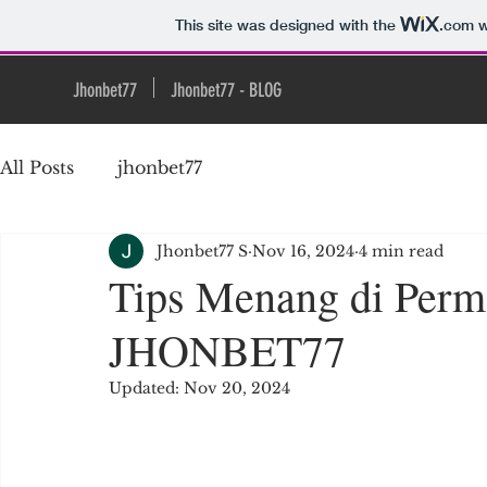
This site was designed with the
.com
w
Jhonbet77
Jhonbet77 - BLOG
All Posts
jhonbet77
Jhonbet77 S
Nov 16, 2024
4 min read
Tips Menang di Perm
JHONBET77
Updated:
Nov 20, 2024