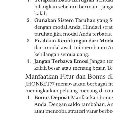
Tetapkan Batas Kerugian 
Tentuk
hilangkan sebelum bermain. Jang
kalah.
Gunakan Sistem Taruhan yang Se
dengan modal Anda. Hindari stra
taruhan jika modal Anda terbatas.
Pisahkan Keuntungan dari Moda
dari modal awal. Ini membantu An
kehilangan semua uang.
Jangan Terbawa Emosi 
Jangan te
kalah besar atau menang besar. Te
Manfaatkan Fitur dan Bonus
JHONBET77 menawarkan berbagai fit
meningkatkan peluang menang di roule
Bonus Deposit 
Manfaatkan bonus
Anda. Dengan saldo tambahan, An
atau mencoba strategi yang berbe