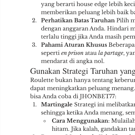
yang berarti house edge lebih keci
memberikan peluang lebih baik b
Perhatikan Batas Taruhan 
Pilih 
dengan anggaran Anda. Hindari 
terlalu tinggi jika Anda masih pem
Pahami Aturan Khusus 
Beberapa 
seperti 
en prison
 atau 
la partage
, ya
mendarat di angka nol.
Gunakan Strategi Taruhan yang
Roulette bukan hanya tentang keberun
dapat meningkatkan peluang menang. 
bisa Anda coba di JHONBET77:
Martingale 
Strategi ini melibatka
sehingga ketika Anda menang, sem
Cara Menggunakan
: Mulaila
hitam. Jika kalah, gandakan t