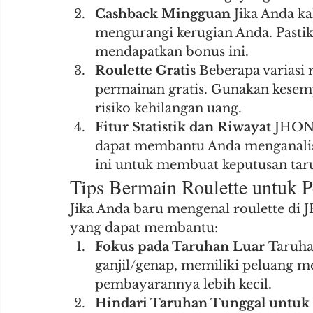
Cashback Mingguan 
Jika Anda k
mengurangi kerugian Anda. Pasti
mendapatkan bonus ini.
Roulette Gratis 
Beberapa variasi
permainan gratis. Gunakan kesempa
risiko kehilangan uang.
Fitur Statistik dan Riwayat 
JHONB
dapat membantu Anda menganalisi
ini untuk membuat keputusan taru
Tips Bermain Roulette untuk 
Jika Anda baru mengenal roulette di 
yang dapat membantu:
Fokus pada Taruhan Luar 
Taruha
ganjil/genap, memiliki peluang m
pembayarannya lebih kecil.
Hindari Taruhan Tunggal untuk