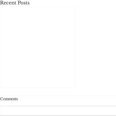
Recent Posts
Comments