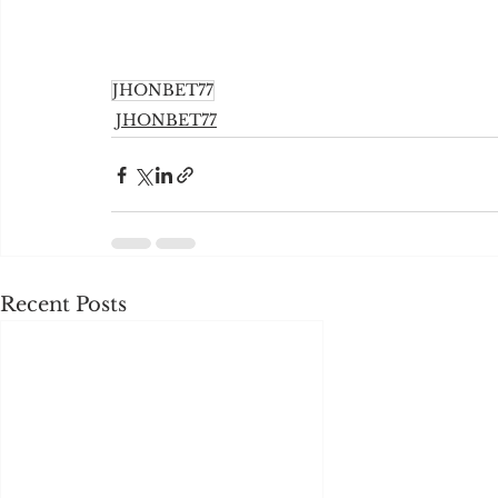
JHONBET77
JHONBET77
Recent Posts