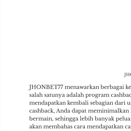
JH
JHONBET77 menawarkan berbagai keu
salah satunya adalah program cashb
mendapatkan kembali sebagian dari u
cashback, Anda dapat meminimalkan 
bermain, sehingga lebih banyak peluan
akan membahas cara mendapatkan ca