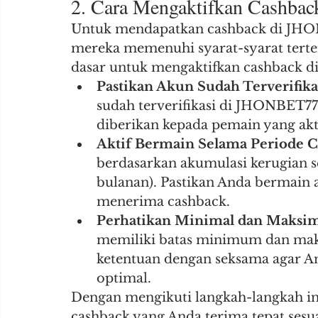
2. Cara Mengaktifkan Cashb
Untuk mendapatkan cashback di JHO
mereka memenuhi syarat-syarat terten
dasar untuk mengaktifkan cashback d
Pastikan Akun Sudah Terverifika
sudah terverifikasi di JHONBET77
diberikan kepada pemain yang akt
Aktif Bermain Selama Periode 
berdasarkan akumulasi kerugian s
bulanan). Pastikan Anda bermain 
menerima cashback.
Perhatikan Minimal dan Maksim
memiliki batas minimum dan mak
ketentuan dengan seksama agar A
optimal.
Dengan mengikuti langkah-langkah in
cashback yang Anda terima tepat sesu