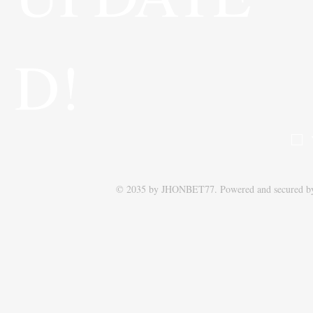
D!
© 2035 by JHONBET77. Powered and secured 