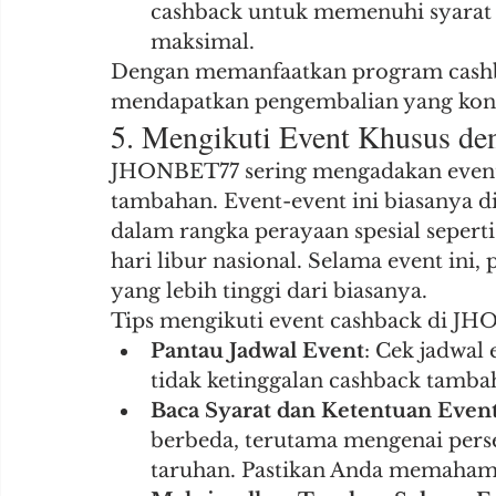
cashback untuk memenuhi syarat
maksimal.
Dengan memanfaatkan program cashb
mendapatkan pengembalian yang konsi
5. Mengikuti Event Khusus d
JHONBET77 sering mengadakan event
tambahan. Event-event ini biasanya di
dalam rangka perayaan spesial seperti
hari libur nasional. Selama event ini
yang lebih tinggi dari biasanya.
Tips mengikuti event cashback di J
Pantau Jadwal Event
: Cek jadwal
tidak ketinggalan cashback tamba
Baca Syarat dan Ketentuan Even
berbeda, terutama mengenai perse
taruhan. Pastikan Anda memaham