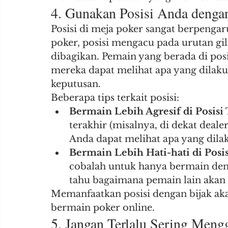
4. Gunakan Posisi Anda denga
Posisi di meja poker sangat berpengar
poker, posisi mengacu pada urutan gil
dibagikan. Pemain yang berada di pos
mereka dapat melihat apa yang dilak
keputusan.
Beberapa tips terkait posisi:
Bermain Lebih Agresif di Posisi
terakhir (misalnya, di dekat deale
Anda dapat melihat apa yang dilak
Bermain Lebih Hati-hati di Posi
cobalah untuk hanya bermain deng
tahu bagaimana pemain lain akan 
Memanfaatkan posisi dengan bijak ak
bermain poker online.
5. Jangan Terlalu Sering Meng