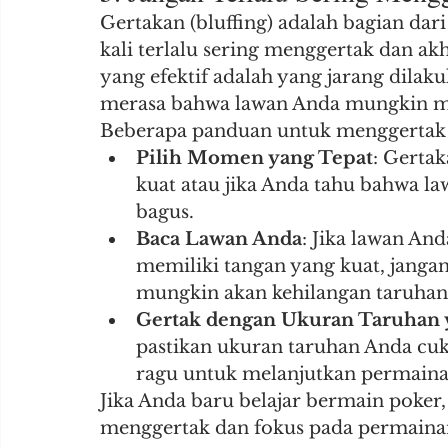
Gertakan (bluffing) adalah bagian dar
kali terlalu sering menggertak dan ak
yang efektif adalah yang jarang dilak
merasa bahwa lawan Anda mungkin me
Beberapa panduan untuk menggertak 
Pilih Momen yang Tepat
: Gertak
kuat atau jika Anda tahu bahwa l
bagus.
Baca Lawan Anda
: Jika lawan An
memiliki tangan yang kuat, janga
mungkin akan kehilangan taruhan 
Gertak dengan Ukuran Taruhan 
pastikan ukuran taruhan Anda cu
ragu untuk melanjutkan permaina
Jika Anda baru belajar bermain poker, 
menggertak dan fokus pada permainan