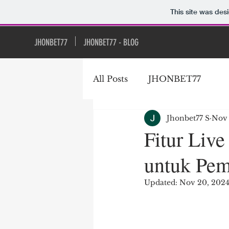
This site was des
JHONBET77
JHONBET77 - BLOG
All Posts
JHONBET77
Jhonbet77 S
Nov 
Fitur Liv
untuk Pem
Updated:
Nov 20, 202