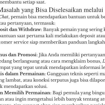
membantu setiap saat.
 Masalah yang Bisa Diselesaikan melalui
Chat
, pemain bisa mendapatkan bantuan untuk be
au pertanyaan, termasuk:
osit dan Withdraw
: Banyak pemain yang sering k
ntuan saat pertama kali melakukan deposit atau
tomer service siap memberikan panduan langkah
nus dan Promosi
: Jika Anda memiliki pertanyaan
dang berlangsung atau cara mengklaim bonus, 
L
empat yang tepat untuk mendapatkan informasi l
is dalam Permainan
: Gangguan teknis seperti ma
g lambat, atau koneksi terputus juga bisa dilapo
uk mendapatkan solusi.
am Memilih Permainan
: Bagi pemula yang bing
an atau ingin mengetahui lebih banyak tentang at