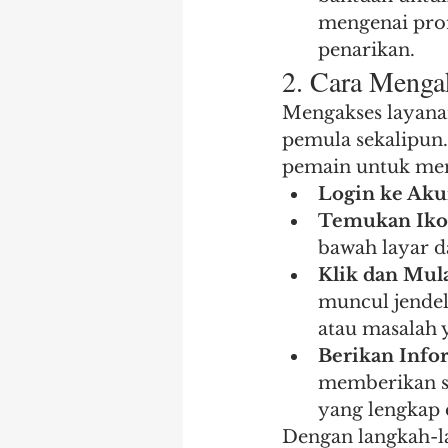
mengenai prom
penarikan.
2. Cara Menga
Mengakses layana
pemula sekalipun.
pemain untuk mend
Login ke Ak
Temukan Iko
bawah layar d
Klik dan Mul
muncul jendel
atau masalah 
Berikan Info
memberikan so
yang lengkap d
Dengan langkah-la