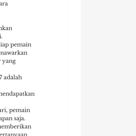
ara 
hkan 
. 
tiap pemain 
enawarkan 
r yang 
 adalah 
mendapatkan 
ri, pemain 
pan saja.
emberikan 
pertanyaan 