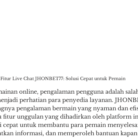
Fitur Live Chat JHONBET77: Solusi Cepat untuk Pemain
inan online, pengalaman pengguna adalah salah 
menjadi perhatian para penyedia layanan. JHONB
nya pengalaman bermain yang nyaman dan efisi
u fitur unggulan yang dihadirkan oleh platform in
usi cepat untuk membantu para pemain menyelesa
tkan informasi, dan memperoleh bantuan kapan 