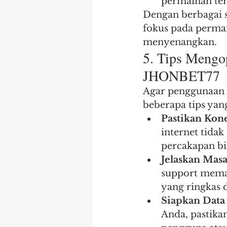
permainan ter
Dengan berbagai s
fokus pada perma
menyenangkan.
5. Tips Mengo
JHONBET77
Agar penggunaan 
beberapa tips yang
Pastikan Kone
internet tidak
percakapan bi
Jelaskan Masa
support mema
yang ringkas 
Siapkan Data
Anda, pastika