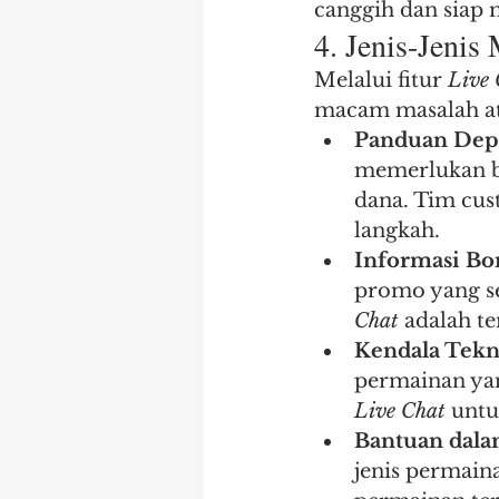
canggih dan siap 
4. Jenis-Jenis
Melalui fitur 
Live 
macam masalah at
Panduan Dep
memerlukan ba
dana. Tim cus
langkah.
Informasi Bo
promo yang se
Chat
 adalah t
Kendala Tekn
permainan yan
Live Chat
 unt
Bantuan dal
jenis permain