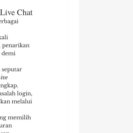
 Live Chat
rbagai 
ali 
 penarikan 
 demi 
 seputar 
ive 
engkap.
salah login, 
rkan melalui 
ung memilih 
uran 